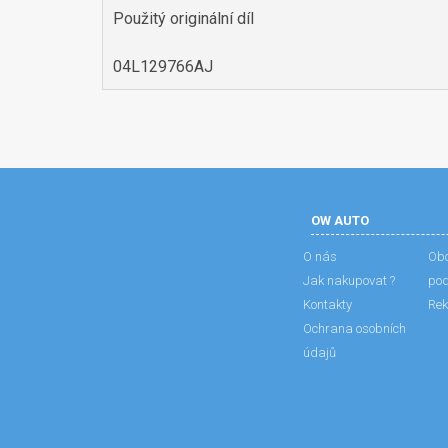
Použitý originální díl
04L129766AJ
OW AUTO
O nás
Obc
Jak nakupovat ?
po
Kontakty
Rek
Ochrana osobních
údajů