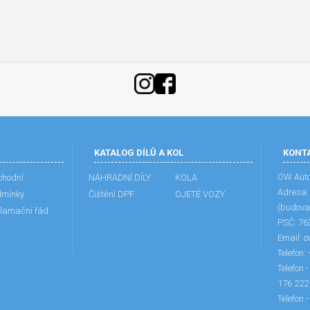
KATALOG DÍLŮ A KOL
KONT
OW Aut
hodní
NÁHRADNÍ DÍLY
KOLA
Adresa
dmínky
Čištění DPF
OJETÉ VOZY
(budova
lamační řád
PSČ:
76
Email:
o
Telefon:
Telefon 
176 222
Telefon 