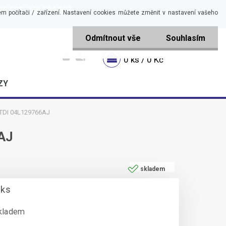
6 222, 730 524 903
m počítači / zařízení. Nastavení cookies můžete změnit v nastavení vašeho
Odmítnout vše
Souhlasím
0 ks / 0 Kč
ZY
,6TDI 04L129766AJ
6AJ
skladem
 ks
kladem