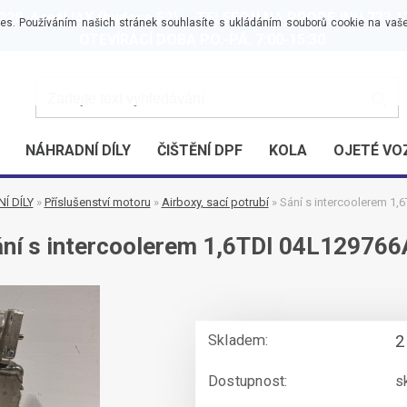
28, Areál IAX (budova F2) TELEFON NA PRODEJNU 733 17
es. Používáním našich stránek souhlasíte s ukládáním souborů cookie na vaše
OTEVÍRACÍ DOBA PO.-PÁ. 7:00-15:30
NÁHRADNÍ DÍLY
ČIŠTĚNÍ DPF
KOLA
OJETÉ VO
Í DÍLY
»
Příslušenství motoru
»
Airboxy, sací potrubí
»
Sání s intercoolerem 1
ní s intercoolerem 1,6TDI 04L12976
Skladem:
2
Dostupnost:
s