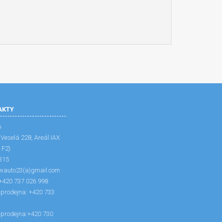
AKTY
o
:
Veselá 228, Areál IAX
 F2)
315
wauto23(a)gmail.com
+420 737 026 998
- prodejna: +420 733
- prodejna:+420 730